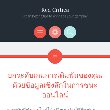
Red Critica
Expert betting tips to enhnace your gamplay
Menu
Widgets
Search
ยกระดับเกมการเดิมพันของคุณ
ด้วยข้อมูลเชิงลึกในการชนะ
ออนไลน์
การพนันกีฬาออนไลน์ได้เปลี่ยนแปลงวิธีที่แฟนๆ