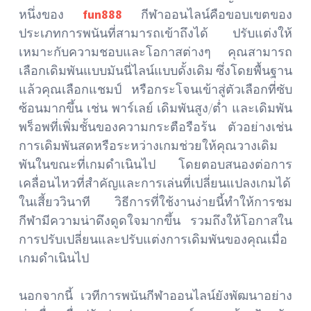
หนึ่งของ
fun
888
กีฬาออนไลน์คือขอบเขตของ
ประเภทการพนันที่สามารถเข้าถึงได้ ปรับแต่งให้
เหมาะกับความชอบและโอกาสต่างๆ คุณสามารถ
เลือกเดิมพันแบบมันนี่ไลน์แบบดั้งเดิม ซึ่งโดยพื้นฐาน
แล้วคุณเลือกแชมป์ หรือกระโจนเข้าสู่ตัวเลือกที่ซับ
ซ้อนมากขึ้น เช่น พาร์เลย์ เดิมพันสูง/ต่ำ และเดิมพัน
พร็อพที่เพิ่มชั้นของความกระตือรือร้น ตัวอย่างเช่น
การเดิมพันสดหรือระหว่างเกมช่วยให้คุณวางเดิม
พันในขณะที่เกมดำเนินไป โดยตอบสนองต่อการ
เคลื่อนไหวที่สำคัญและการเล่นที่เปลี่ยนแปลงเกมได้
ในเสี้ยววินาที วิธีการที่ใช้งานง่ายนี้ทำให้การชม
กีฬามีความน่าดึงดูดใจมากขึ้น รวมถึงให้โอกาสใน
การปรับเปลี่ยนและปรับแต่งการเดิมพันของคุณเมื่อ
เกมดำเนินไป
นอกจากนี้ เวทีการพนันกีฬาออนไลน์ยังพัฒนาอย่าง