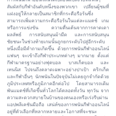
สัมผัสกับกีฬาอันดับหนึ่งของพวกเขา เปลี่ยนผู้ชมที่
แฝงอยู่ให้กลายเป็นสมาชิกที่กระตือรือร้นซึ่ง
สามารถเพิ่มความกระตือรือร้นในแต่ละแมตช์ เกม
หรือการแข่งขัน ความตื่นเต้นจากการคาดเดา
ผลลัพธ์ การสนับสนุนม้ามืด และการสนับสนุน
ชัยชนะในช่วงท้ายเกมนั้นถูกยกระดับไปสู่อีกระดับ
หนึ่งเมื่อมีคำถามเกิดขึ้น ด้วยการพนันกีฬาออนไลน์
แฟนๆ จะเข้าถึงกีฬาประเภทต่างๆ มากมาย ตั้งแต่
กีฬามาตรฐานอย่างฟุตบอล บาสเก็ตบอล และ
เทนนิส ไปจนถึงตลาดเฉพาะอย่างปาเป้า คริกเก็ต
และกีฬาอื่นๆ นักพนันในปัจจุบันไม่เคยถูกจำกัดด้วย
ภูมิประเทศหรือภูมิภาคอีกต่อไป โดยสามารถเดิม
พันแมตช์ที่เกิดขึ้นทั่วโลกได้ตลอดทั้งวัน ทุกวัน จาก
ความสะดวกสบายในบ้านของตนเองหรือเร่งรีบผ่าน
แอปพลิเคชันมือถือ เสน่ห์ของการพนันกีฬาออนไลน์
อยู่ที่ตัวเลือกที่หลากหลายและโอกาสที่จะชนะ