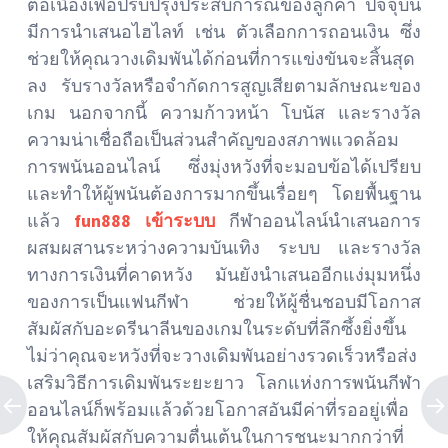
ต่อเนื่องเพื่อปรับปรุงประสบการณ์ของลูกค้า ปัจจุบัน
มีการนำเสนอไฮไลท์ เช่น ตัวเลือกการถอนเงิน ซึ่ง
ช่วยให้คุณวางเดิมพันได้ก่อนที่การแข่งขันจะสิ้นสุด
ลง รับรางวัลหรือจำกัดการสูญเสียตามลักษณะของ
เกม นอกจากนี้ ความก้าวหน้า โบนัส และรางวัล
ความน่าเชื่อถือเป็นส่วนสำคัญของสภาพแวดล้อม
การพนันออนไลน์ ซึ่งมุ่งหวังที่จะมอบข้อได้เปรียบ
และทำให้ผู้พนันต้องการมากขึ้นเรื่อยๆ โดยพื้นฐาน
แล้ว
fun888 เข้าระบบ
กีฬาออนไลน์นำเสนอการ
ผสมผสานระหว่างความบันเทิง ระบบ และรางวัล
ทางการเงินที่คาดหวัง มันยังนำเสนออีกแง่มุมหนึ่ง
ของการเป็นแฟนกีฬา ช่วยให้ผู้ชื่นชอบมีโอกาส
สัมผัสกับอะดรีนาลีนของเกมในระดับที่ลึกซึ้งยิ่งขึ้น
ไม่ว่าคุณจะหวังที่จะวางเดิมพันอย่างรวดเร็วหรือส่ง
เสริมวิธีการเดิมพันระยะยาว โลกแห่งการพนันกีฬา
ออนไลน์ก็พร้อมแล้วด้วยโอกาสอันมีค่าที่รออยู่เพื่อ
ให้คุณสัมผัสกับความตื่นเต้นในการชนะมากกว่าที่