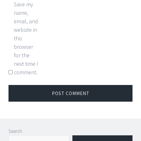
Save my
name,
email, and
website in
this
browser
for the
next time I
comment.
Search