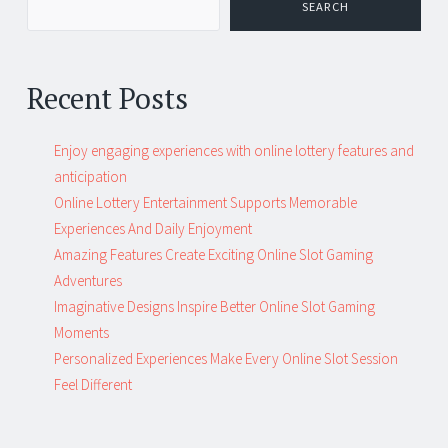
SEARCH
Recent Posts
Enjoy engaging experiences with online lottery features and
anticipation
Online Lottery Entertainment Supports Memorable
Experiences And Daily Enjoyment
Amazing Features Create Exciting Online Slot Gaming
Adventures
Imaginative Designs Inspire Better Online Slot Gaming
Moments
Personalized Experiences Make Every Online Slot Session
Feel Different